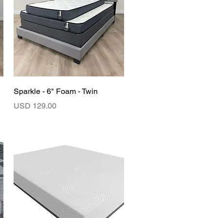
Vista rápida
Sparkle - 6" Foam - Twin
Precio
USD 129.00