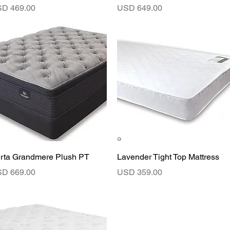
ecio
Precio
D 469.00
USD 649.00
Vista rápida
Vista rápida
rta Grandmere Plush PT
Lavender Tight Top Mattress
ecio
Precio
D 669.00
USD 359.00