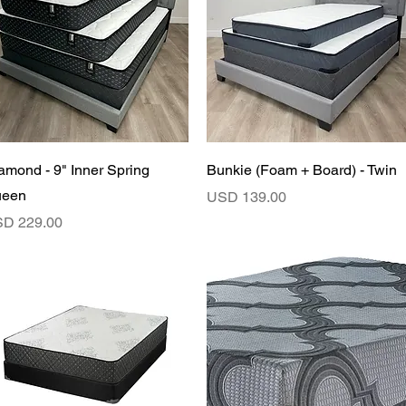
Vista rápida
Vista rápida
amond - 9" Inner Spring
Bunkie (Foam + Board) - Twin
ueen
Precio
USD 139.00
ecio
D 229.00