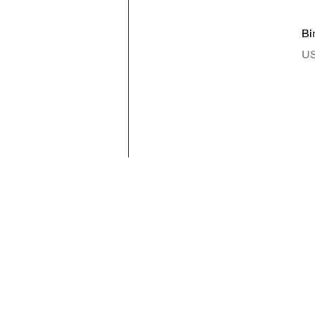
Bi
Pr
US