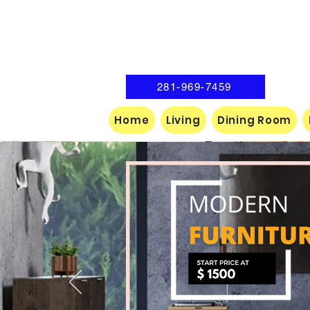
281-969-7459
Home
Living
Dining Room