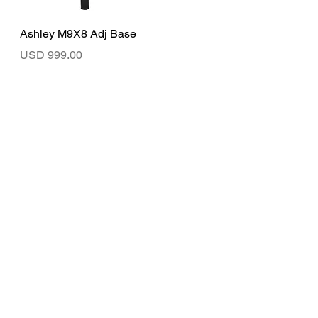
Vista rápida
Ashley M9X8 Adj Base
Precio
USD 999.00