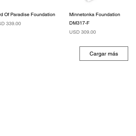
Vista rápida
Vista rápida
rd Of Paradise Foundation
Minnetonka Foundation
DM317-F
ecio
D 339.00
Precio
USD 309.00
Cargar más