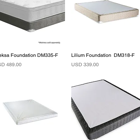
Vista rápida
Vista rápida
eksa Foundation DM335-F
Lilium Foundation DM318-F
ecio
Precio
D 489.00
USD 339.00