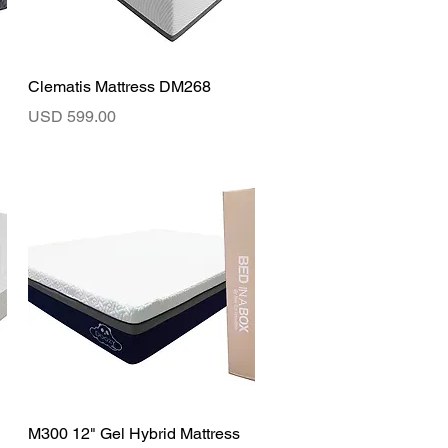
Vista rápida
Clematis Mattress DM268
Precio
USD 599.00
Vista rápida
M300 12" Gel Hybrid Mattress