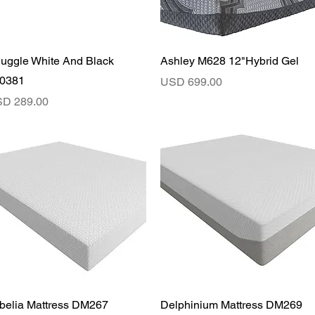
Vista rápida
Vista rápida
uggle White And Black
Ashley M628 12"Hybrid Gel
0381
Precio
USD 699.00
ecio
D 289.00
Vista rápida
Vista rápida
belia Mattress DM267
Delphinium Mattress DM269