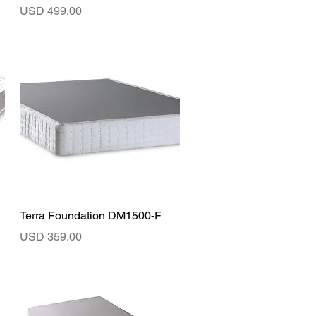
Precio
USD 499.00
Vista rápida
Terra Foundation DM1500-F
Precio
USD 359.00