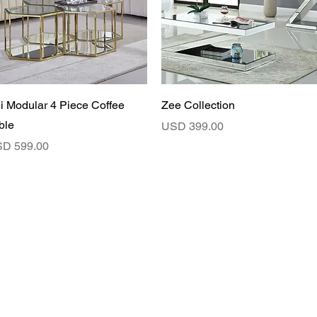
Vista rápida
Vista rápida
i Modular 4 Piece Coffee
Zee Collection
ble
Precio
USD 399.00
ecio
D 599.00