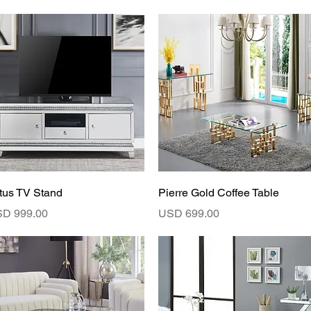
Vista rápida
Vista rápida
tus TV Stand
Pierre Gold Coffee Table
ecio
Precio
D 999.00
USD 699.00