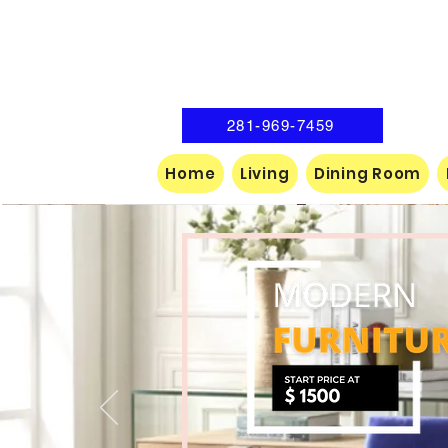
281-969-7459
Home
Living
Dining Room