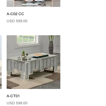
Vista rápida
A-C02 CC
Precio
USD 599.00
Vista rápida
A-CT01
Precio
USD 599.00