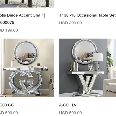
Vista rápida
Vista rápida
iptis Beige Accent Chair |
T138 -13 Occasional Table Set
000075
Precio
USD 399.00
ecio
D 199.00
Vista rápida
Vista rápida
C03 GG
A-C01 LV
ecio
Precio
D 599.00
USD 599.00